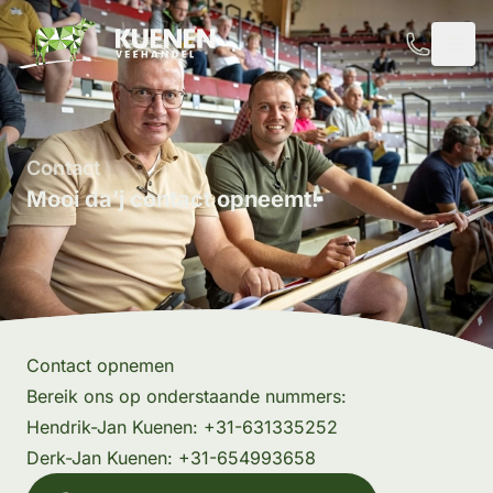
Phone ico
Contact
Mooi da’j contact opneemt!
Contact opnemen
Bereik ons op onderstaande nummers:
Hendrik-Jan Kuenen:
+31-631335252
Derk-Jan Kuenen:
+31-654993658